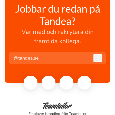
Jobbar du redan på
Tandea?
Var med och rekrytera din
framtida kollega.
@tandea.se
Logga i
Employer branding
från Teamtailor