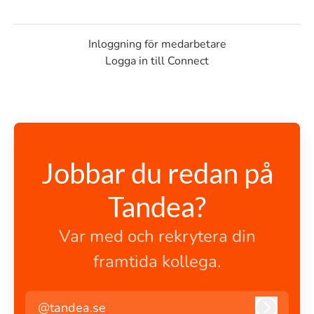
Inloggning för medarbetare
Logga in till Connect
Jobbar du redan på
Tandea?
Var med och rekrytera din
framtida kollega.
@tandea.se
Logga i