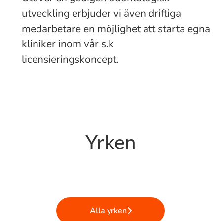
utveckling erbjuder vi även driftiga
medarbetare en möjlighet att starta egna
kliniker inom vår s.k
licensieringskoncept.
Yrken
Tandtekniker
Administration/Reception
Ledning
Alla yrken