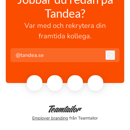
Tandea?
Var med och rekrytera din
framtida kollega.
@tandea.se
Logga i
Employer branding
från Teamtailor